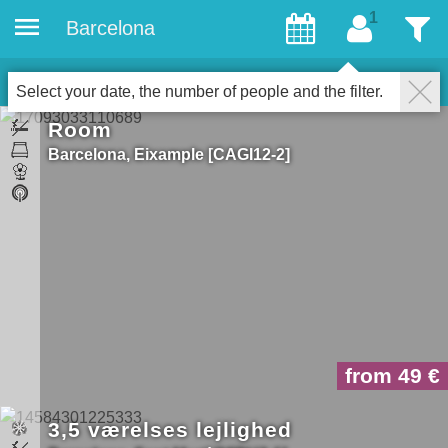
Barcelona
gæster
Filter
14
Accommodations
LUK
Select your date, the number of people and the filter.
Room
Barcelona
Eixample
CAGI12-2
from 49
3,5 værelses lejlighed